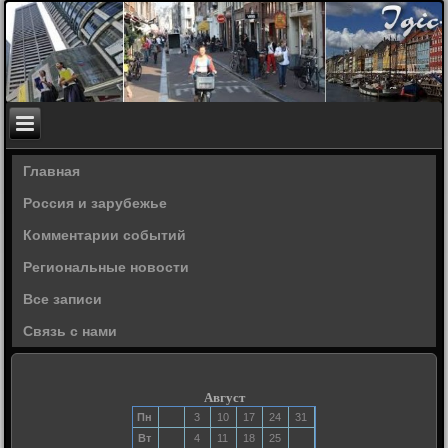
Главная
Россия и зарубежье
Комментарии событий
Региональные новости
Все записи
Связь с нами
Август
Пн
3
10
17
24
31
Вт
4
11
18
25