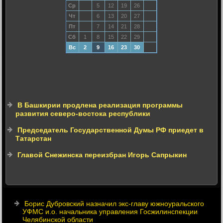
Ср
5
12
19
26
Чт
6
13
20
27
Пт
7
14
21
28
Сб
1
8
15
22
29
Вс
2
9
16
23
30
В Башкирии продлена реализация программы
развития северо-востока республики
Председатель Государственной Думы РФ приедет в
Татарстан
Главой Снежинска переизбран Игорь Сапрыкин
Борис Дубровский назначил экс-главу южноуральского
УФМС и.о. начальника управления Госжилинспекции
Челябинской области