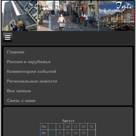
Главная
Россия и зарубежье
Комментарии событий
Региональные новости
Все записи
Связь с нами
Август
Пн
3
10
17
24
31
Вт
4
11
18
25