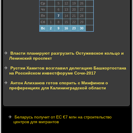
Ср
5
12
19
26
Чт
6
13
20
27
Пт
7
14
21
28
Сб
1
8
15
22
29
Вс
2
9
16
23
30
Власти планируют разгрузить Остужевское кольцо и
Ленинский проспект
Рустэм Хамитов возглавил делегацию Башкортостана
на Российском инвестфоруме Сочи-2017
Антон Алиханов готов спорить с Минфином о
преференциях для Калининградской области
Беларусь получит от ЕС €7 млн на строительство
центров для мигрантов