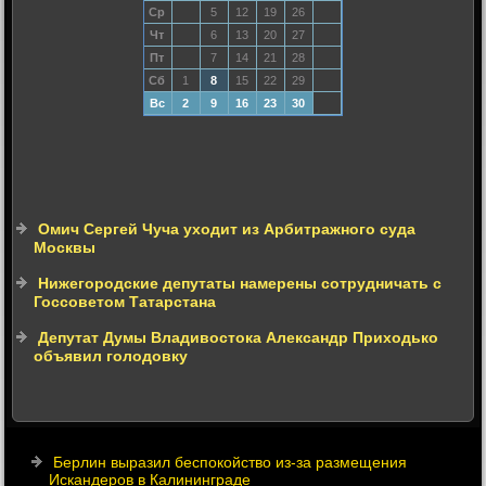
Ср
5
12
19
26
Чт
6
13
20
27
Пт
7
14
21
28
Сб
1
8
15
22
29
Вс
2
9
16
23
30
Омич Сергей Чуча уходит из Арбитражного суда
Москвы
Нижегородские депутаты намерены сотрудничать с
Госсоветом Татарстана
Депутат Думы Владивостока Александр Приходько
объявил голодовку
Берлин выразил беспокойство из-за размещения
Искандеров в Калининграде