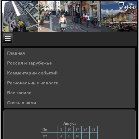
Главная
Россия и зарубежье
Комментарии событий
Региональные новости
Все записи
Связь с нами
Август
Пн
3
10
17
24
31
Вт
4
11
18
25