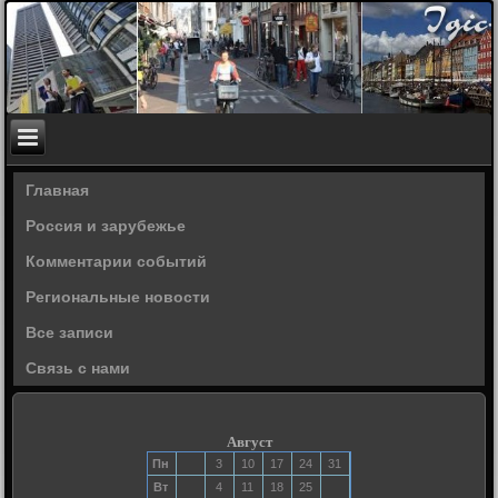
Главная
Россия и зарубежье
Комментарии событий
Региональные новости
Все записи
Связь с нами
Август
Пн
3
10
17
24
31
Вт
4
11
18
25