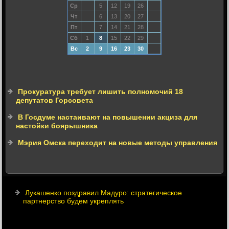
Ср
5
12
19
26
Чт
6
13
20
27
Пт
7
14
21
28
Сб
1
8
15
22
29
Вс
2
9
16
23
30
Прокуратура требует лишить полномочий 18
депутатов Горсовета
В Госдуме настаивают на повышении акциза для
настойки боярышника
Мэрия Омска переходит на новые методы управления
Лукашенко поздравил Мадуро: стратегическое
партнерство будем укреплять