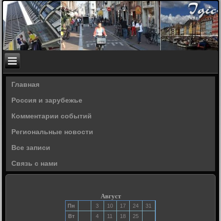
Главная
Россия и зарубежье
Комментарии событий
Региональные новости
Все записи
Связь с нами
Август
Пн
3
10
17
24
31
Вт
4
11
18
25