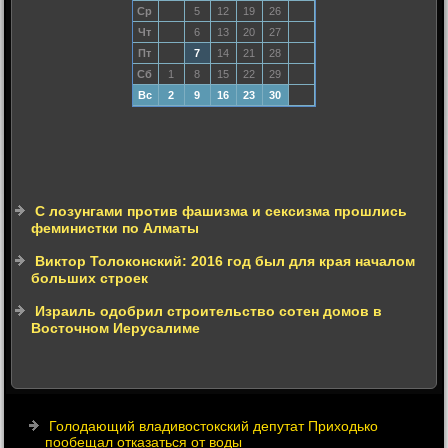
Ср
5
12
19
26
Чт
6
13
20
27
Пт
7
14
21
28
Сб
1
8
15
22
29
Вс
2
9
16
23
30
С лозунгами против фашизма и сексизма прошлись
феминистки по Алматы
Виктор Толоконский: 2016 год был для края началом
больших строек
Израиль одобрил строительство сотен домов в
Восточном Иерусалиме
Голодающий владивостокский депутат Приходько
пообещал отказаться от воды