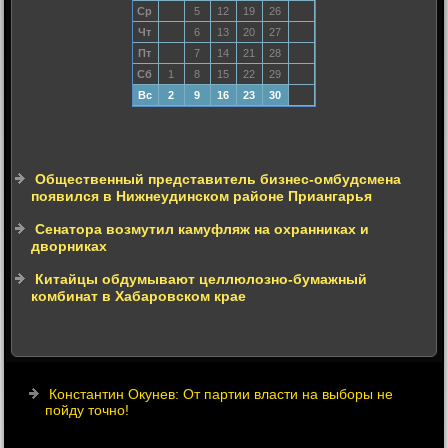
Ср
5
12
19
26
Чт
6
13
20
27
Пт
7
14
21
28
Сб
1
8
15
22
29
Вс
2
9
16
23
30
Общественный представитель бизнес-омбудсмена
появился в Нижнеудинском районе Приангарья
Сенатора возмутил камуфляж на охранниках и
дворниках
Китайцы обдумывают целлюлозно-бумажный
комбинат в Хабаровском крае
Константин Окунев: От партии власти на выборы не
пойду точно!