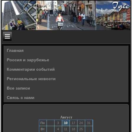
Главная
Россия и зарубежье
Комментарии событий
Региональные новости
Все записи
Связь с нами
Август
Пн
3
10
17
24
31
Вт
4
11
18
25