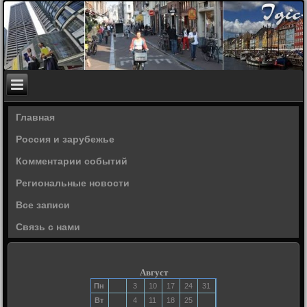
Главная
Россия и зарубежье
Комментарии событий
Региональные новости
Все записи
Связь с нами
Август
Пн
3
10
17
24
31
Вт
4
11
18
25