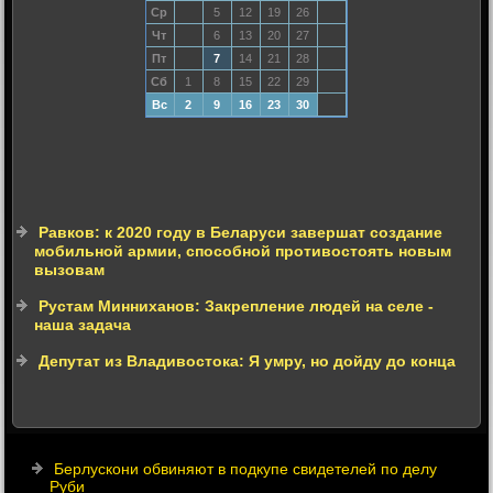
Ср
5
12
19
26
Чт
6
13
20
27
Пт
7
14
21
28
Сб
1
8
15
22
29
Вс
2
9
16
23
30
Равков: к 2020 году в Беларуси завершат создание
мобильной армии, способной противостоять новым
вызовам
Рустам Минниханов: Закрепление людей на селе -
наша задача
Депутат из Владивостока: Я умру, но дойду до конца
Берлускони обвиняют в подкупе свидетелей по делу
Руби