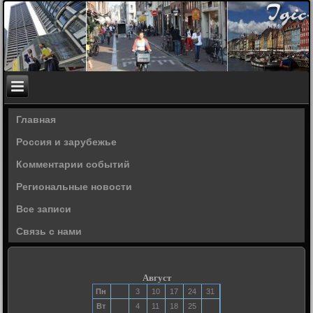
Главная
Россия и зарубежье
Комментарии событий
Региональные новости
Все записи
Связь с нами
Август
Пн
3
10
17
24
31
Вт
4
11
18
25