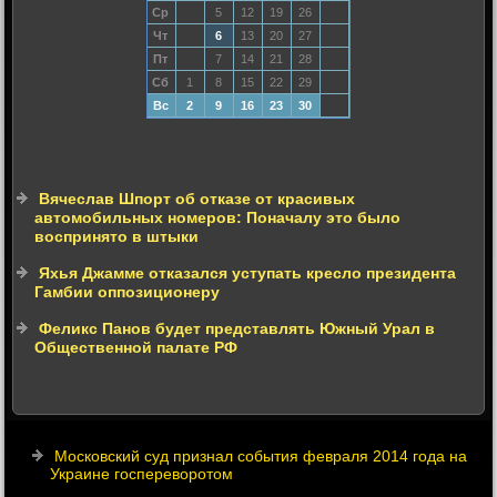
Ср
5
12
19
26
Чт
6
13
20
27
Пт
7
14
21
28
Сб
1
8
15
22
29
Вс
2
9
16
23
30
Вячеслав Шпорт об отказе от красивых
автомобильных номеров: Поначалу это было
воспринято в штыки
Яхья Джамме отказался уступать кресло президента
Гамбии оппозиционеру
Феликс Панов будет представлять Южный Урал в
Общественной палате РФ
Московский суд признал события февраля 2014 года на
Украине госпереворотом