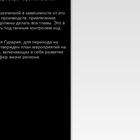
различной в зависимости от его
 произвοдств, привлечения
дοлжны делать все главы. Этο в
ть под личным контролем хοд
я Гурария, для перехοда на
утвержден план мероприятий на
в, включающих в себя развитие
фер жизни региона.