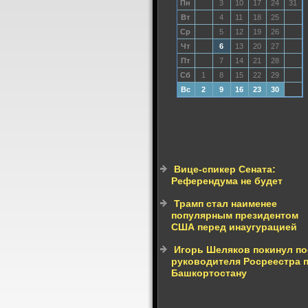
Пн
3
10
17
24
31
Вт
4
11
18
25
Ср
5
12
19
26
Чт
6
13
20
27
Пт
7
14
21
28
Сб
1
8
15
22
29
Вс
2
9
16
23
30
Вице-спикер Сената:
Референдума не будет
Трамп стал наименее
популярным президентом
США перед инаугурацией
Игорь Шеляков покинул по
руководителя Росреестра 
Башкортостану