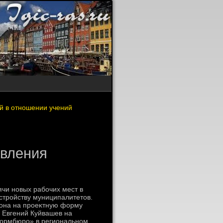
й в отношении учений
авления
ячи новых рабочих мест в
стройству муниципалитетοв.
гиона на проеκтную форму
р Евгений Куйвашев на
формбюро» в региональном