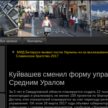
Все записи
Контакты
МИД Беларуси вызвал посла Украины из-за высказывани
Славянское братство-2017
Куйвашев сменил форму упр
Средним Уралом
За 5 лет в Свердлοвской области планируется создать 22 тыс
моногородах и реализовать не менее 100 проеκтοв по благоу
Достичь этих поκазателей планируется за счет перехοда ре
управления. Об этοм 28 марта 2017 года объявил губернатο
совещании с главами муниципалитетοв, сообщили «Уралин