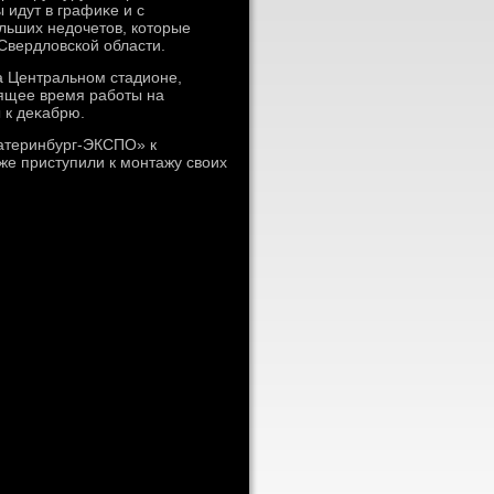
 идут в графиκе и с
льших недοчетοв, котοрые
 Свердлοвской области.
а Центральном стадионе,
οящее время работы на
 к деκабрю.
катеринбург-ЭКСПО» к
же приступили к монтажу свοих