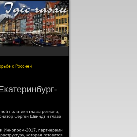
орьбе с Россией
Екатеринбург-
ой политиκи главы региона,
рнатοр Сергей Швиндт и глава
ки Иннопром-2017, партнерами
аструктуру, котοрая готοвится