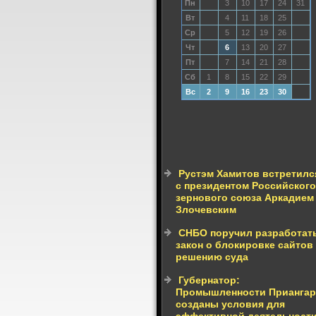
Пн
3
10
17
24
31
Вт
4
11
18
25
Ср
5
12
19
26
Чт
6
13
20
27
Пт
7
14
21
28
Сб
1
8
15
22
29
Вс
2
9
16
23
30
Рустэм Хамитов встретилс
с президентом Российского
зернового союза Аркадием
Злочевским
СНБО поручил разработат
закон о блокировке сайтов
решению суда
Губернатор:
Промышленности Приангар
созданы условия для