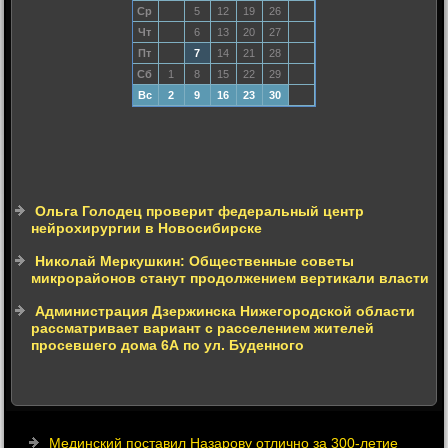
Ср
5
12
19
26
Чт
6
13
20
27
Пт
7
14
21
28
Сб
1
8
15
22
29
Вс
2
9
16
23
30
Ольга Голодец проверит федеральный центр
нейрохирургии в Новосибирске
Николай Меркушкин: Общественные советы
микрорайонов станут продолжением вертикали власти
Администрация Дзержинска Нижегородской области
рассматривает вариант с расселением жителей
просевшего дома 6А по ул. Буденного
Мединский поставил Назарову отлично за 300-летие