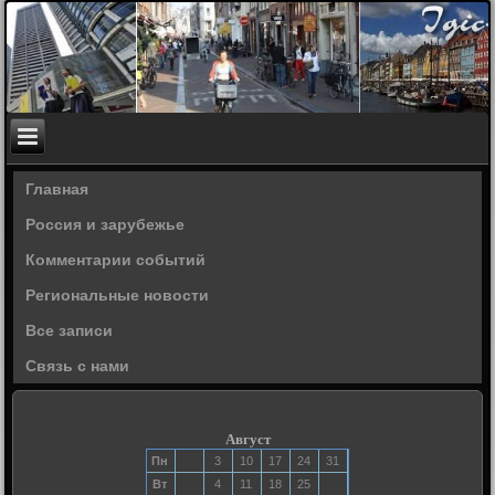
Главная
Россия и зарубежье
Комментарии событий
Региональные новости
Все записи
Связь с нами
Август
Пн
3
10
17
24
31
Вт
4
11
18
25