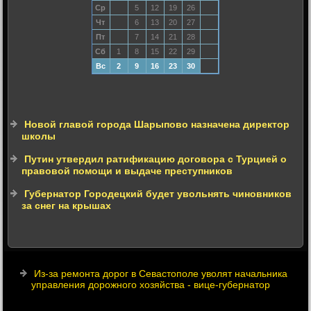
Ср
5
12
19
26
Чт
6
13
20
27
Пт
7
14
21
28
Сб
1
8
15
22
29
Вс
2
9
16
23
30
Новой главой города Шарыпово назначена директор
школы
Путин утвердил ратификацию договора с Турцией о
правовой помощи и выдаче преступников
Губернатор Городецкий будет увольнять чиновников
за снег на крышах
Из-за ремонта дорог в Севастополе уволят начальника
управления дорожного хозяйства - вице-губернатор