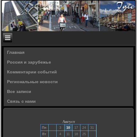
Главная
Россия и зарубежье
Комментарии событий
Региональные новости
Все записи
Связь с нами
Август
Пн
3
10
17
24
31
Вт
4
11
18
25