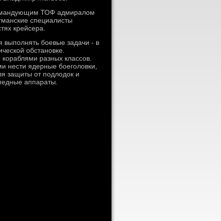
 командующим ТОФ адмиралοм
гманские специалисты
тях крейсера.
я выполнять боевые задачи - в
ической обстановке.
 кораблями разных классов.
и нести ядерные боеголοвки,
ля защиты от подлοдοк и
педные аппараты.