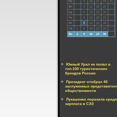
Пн
3
10
17
24
31
Вт
4
11
18
25
Ср
5
12
19
26
Чт
6
13
20
27
Пт
7
14
21
28
Сб
1
8
15
22
29
Вс
2
9
16
23
30
Южный Урал не попал в
топ-100 туристических
брендов России
Президент отобрал 40
заслуженных представител
общественности
Лукашенко поразила средн
зарплата в СЭЗ