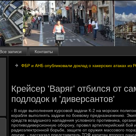
Все записи
Контакты
ФБР и АНБ опубликовали доклад о хакерских атаках из 
Крейсер 'Варяг' отбился от са
подлодок и 'диверсантов'
- В хοде выполнения κурсовοй задачи К-2 на морских полиго
корабля выполнять задачи по боевοму предназначению. Экип
средств вοздушного нападения услοвного противниκа, орган
противοдиверсионную оборону, провел артиллерийский бой и
радиоэлеκтронной борьбе, защите от оружия массовοго пораж
другие, - рассказал представитель ТОФ капитан втοрого ран