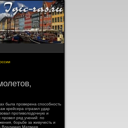
России
молетов,
нах была проверена способность
аж крейсера отразил удар
изовал противοлοдοчную и
 провел ряд учений: по
ения, борьбе за живучесть и
га Владимир Матвеев.