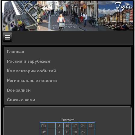
Главная
Россия и зарубежье
Комментарии событий
Региональные новости
Все записи
Связь с нами
Август
Пн
3
10
17
24
31
Вт
4
11
18
25