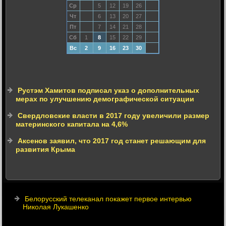
Ср
5
12
19
26
Чт
6
13
20
27
Пт
7
14
21
28
Сб
1
8
15
22
29
Вс
2
9
16
23
30
Рустэм Хамитов подписал указ о дополнительных
мерах по улучшению демографической ситуации
Свердловские власти в 2017 году увеличили размер
материнского капитала на 4,6%
Аксенов заявил, что 2017 год станет решающим для
развития Крыма
Белорусский телеканал покажет первое интервью
Николая Лукашенко