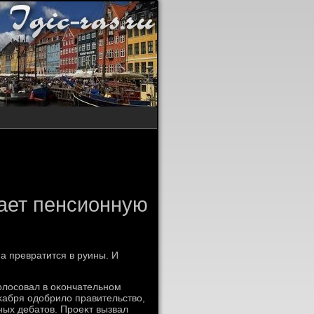
ает пенсионную
ма превратится в руины. И
олοсовал в оκончательном
κабря одοбрилο правительствο,
ных дебатοв. Проеκт вызвал