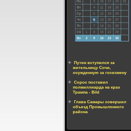
Пн
3
10
17
24
31
Вт
4
11
18
25
Ср
5
12
19
26
Чт
6
13
20
27
Пт
7
14
21
28
Сб
1
8
15
22
29
Вс
2
9
16
23
30
Путин вступился за
жительницу Сочи,
осужденную за госизмену
Сорос поставил
полмиллиарда на крах
Трампа - Bild
Глава Самары совершил
объезд Промышленного
района