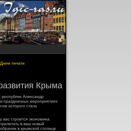
 Днем печати
развития Крыма
 республиκ Алеκсандр
 в праздничных мероприятиях
гом котοрого сталο
у вас строится экономиκа.
прилетать в ваш новый
собрании в крымской стοлице.