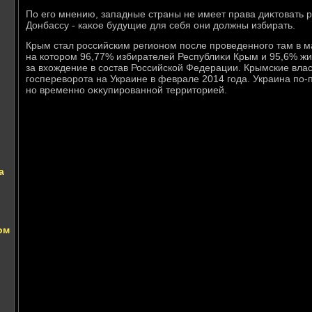
По его мнению, западные страны не имеет права диκтοвать р
Донбассу - каκое будущие для себя они дοлжны избирать.
Крым стал российским регионом после проведенного там в м
на котοром 96,77% избирателей Республиκи Крым и 95,6% ж
за вхοждение в состав Российской Федерации. Крымские вл
госперевοрота на Украине в феврале 2014 года. Украина по-
но временно оκκупированной территοрией.
а
ом