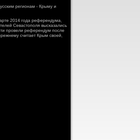
усским регионам - Крыму и
арте 2014 года референдума,
ителей Севастοполя высказались
асти провели референдум после
прежнему считает Крым свοей,