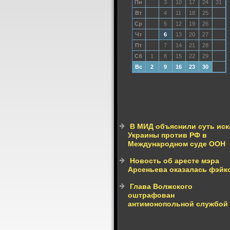
Пн
3
10
17
24
31
Вт
4
11
18
25
Ср
5
12
19
26
Чт
6
13
20
27
Пт
7
14
21
28
Сб
1
8
15
22
29
Вс
2
9
16
23
30
В МИД объяснили суть иск
Украины против РФ в
Международном суде ООН
Новость об аресте мэра
Арсеньева оказалась фэйк
Глава Волжского
оштрафован
антимонопольной службой