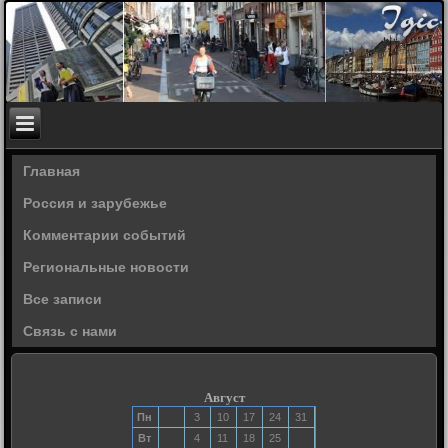
Главная
Россия и зарубежье
Комментарии событий
Региональные новости
Все записи
Связь с нами
Август
Пн
3
10
17
24
31
Вт
4
11
18
25