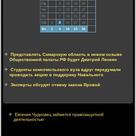
Ср
5
12
19
26
Чт
6
13
20
27
Пт
7
14
21
28
Сб
1
8
15
22
29
Вс
2
9
16
23
30
Представлять Самарскую область в новом созыве
Общественной палаты РФ будет Дмитрий Лескин
Студенты комсомольского вуза вдруг передумали
проводить акцию в поддержку Навального
Эксперты обсудят отмену закона Яровой
Евгения Чудновец займется правозащитной
деятельностью