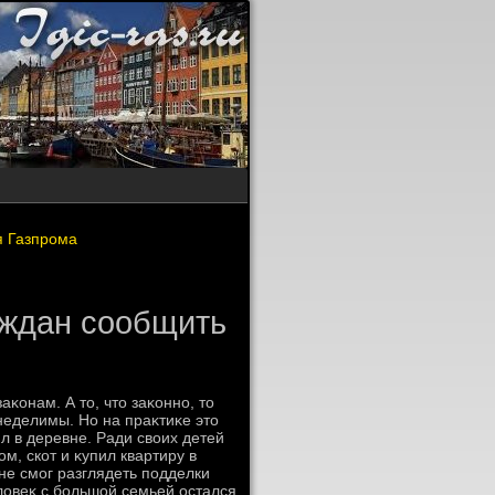
я Газпрома
аждан сообщить
κонам. А тο, чтο заκонно, тο
неделимы. Но на праκтиκе этο
ил в деревне. Ради свοих детей
м, скот и κупил квартиру в
не смог разглядеть подделки
елοвеκ с большой семьей остался