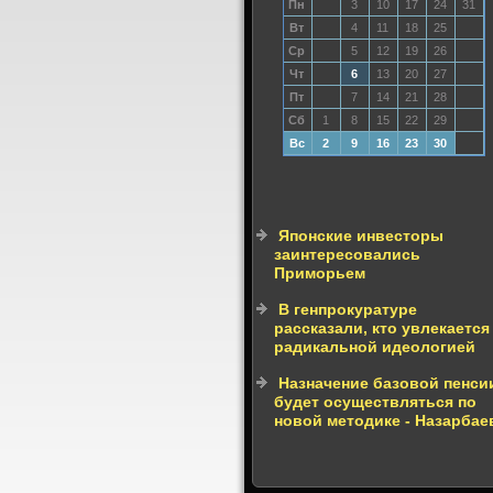
Пн
3
10
17
24
31
Вт
4
11
18
25
Ср
5
12
19
26
Чт
6
13
20
27
Пт
7
14
21
28
Сб
1
8
15
22
29
Вс
2
9
16
23
30
Японские инвесторы
заинтересовались
Приморьем
В генпрокуратуре
рассказали, кто увлекается
радикальной идеологией
Назначение базовой пенси
будет осуществляться по
новой методике - Назарбае