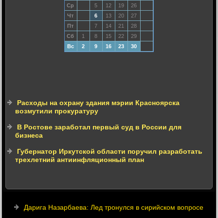
Ср
5
12
19
26
Чт
6
13
20
27
Пт
7
14
21
28
Сб
1
8
15
22
29
Вс
2
9
16
23
30
Расходы на охрану здания мэрии Красноярска
возмутили прокуратуру
В Ростове заработал первый суд в России для
бизнеса
Губернатор Иркутской области поручил разработать
трехлетний антиинфляционный план
Дарига Назарбаева: Лед тронулся в сирийском вопросе