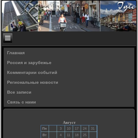
Главная
Россия и зарубежье
Комментарии событий
Региональные новости
Все записи
Связь с нами
Август
Пн
3
10
17
24
31
Вт
4
11
18
25