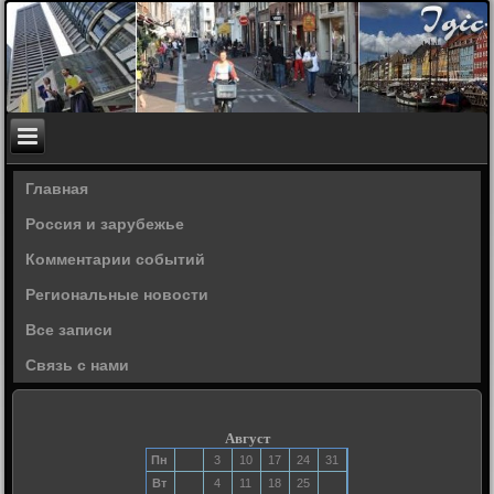
Главная
Россия и зарубежье
Комментарии событий
Региональные новости
Все записи
Связь с нами
Август
Пн
3
10
17
24
31
Вт
4
11
18
25