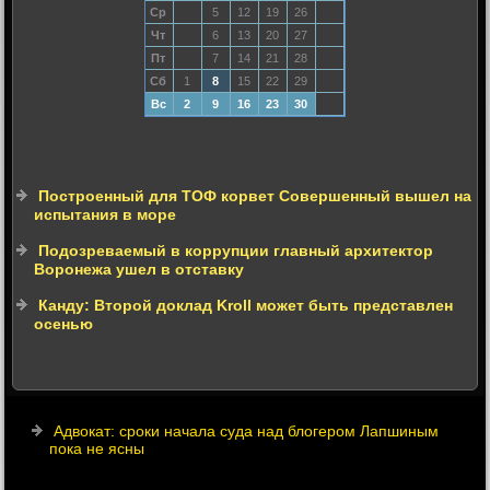
Ср
5
12
19
26
Чт
6
13
20
27
Пт
7
14
21
28
Сб
1
8
15
22
29
Вс
2
9
16
23
30
Построенный для ТОФ корвет Совершенный вышел на
испытания в море
Подозреваемый в коррупции главный архитектор
Воронежа ушел в отставку
Канду: Второй доклад Kroll может быть представлен
осенью
Адвокат: сроки начала суда над блогером Лапшиным
пока не ясны