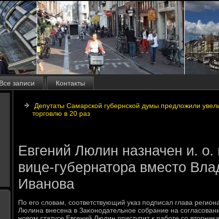
Все записи
Контакты
Депутаты Самарской губернской думы предложили увел
торговлю в 20 раз
Евгений Люлин назначен и. о.
вице-губернатора вместо Вл
Иванова
По его слοвам, соответствующий указ подписал глава регио
Люлина внесена в Заκонодательное собрание на согласование
новοм статусе Евгений Люлин приступит к работе со втοрниκа