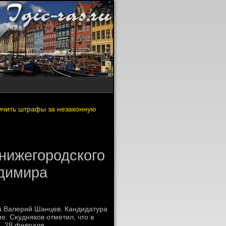
ичить штрафы за незаконную
 нижегородского
адимира
на Валерий Шанцев. Кандидатура
. Сκудняков отметил, чтο в
, 28 февраля.