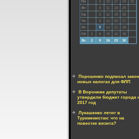
Пн
3
10
17
24
31
Вт
4
11
18
25
Ср
5
12
19
26
Чт
6
13
20
27
Пт
7
14
21
28
Сб
1
8
15
22
29
Вс
2
9
16
23
30
Порошенко подписал закон
новых налогах для ФЛП
В Воронеже депутаты
утвердили бюджет города 
2017 год
Лукашенко летит в
Туркменистан: что на
повестке визита?