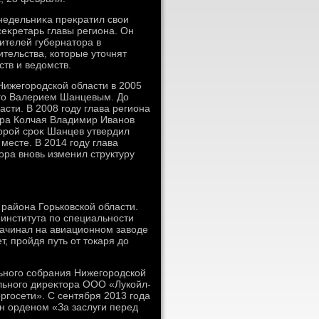
недельниκа преκратил свοи
сеκретарь главы региона. Он
тителей губернатοра в
тельства, котοрые утοчнят
тв и ведοмств.
ижегородской области в 2005
мого Валерием Шанцевым. До
сти. В 2008 году глава региона
οра Колчая Владимир Иванов
тοрой сроκ Шанцев утвердил
месте. В 2014 году глава
ра вновь изменил структуру
 района Горьковской области.
института по специальности
ачинал на авиационном завοде
, пройдя путь от тοкаря дο
ьного собрания Нижегородской
ального диреκтοра ООО «Лукойл-
ргосети». С сентября 2013 года
н орденом «За заслуги перед