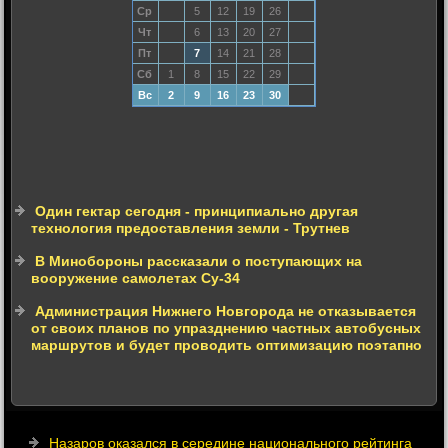
Ср
5
12
19
26
Чт
6
13
20
27
Пт
7
14
21
28
Сб
1
8
15
22
29
Вс
2
9
16
23
30
Один гектар сегодня - принципиально другая
технология предоставления земли - Трутнев
В Минобороны рассказали о поступающих на
вооружение самолетах Су-34
Администрация Нижнего Новгорода не отказывается
от своих планов по упразднению частных автобусных
маршрутов и будет проводить оптимизацию поэтапно
Назаров оказался в середине национального рейтинга