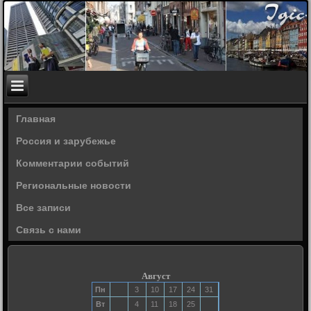
Главная
Россия и зарубежье
Комментарии событий
Региональные новости
Все записи
Связь с нами
Август
Пн
3
10
17
24
31
Вт
4
11
18
25