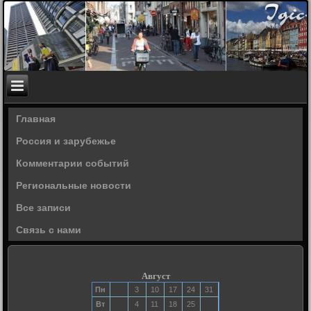
Главная
Россия и зарубежье
Комментарии событий
Региональные новости
Все записи
Связь с нами
Август
Пн
3
10
17
24
31
Вт
4
11
18
25