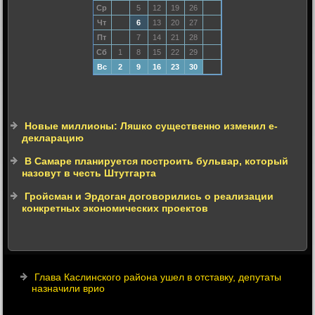
Ср
5
12
19
26
Чт
6
13
20
27
Пт
7
14
21
28
Сб
1
8
15
22
29
Вс
2
9
16
23
30
Новые миллионы: Ляшко существенно изменил е-
декларацию
В Самаре планируется построить бульвар, который
назовут в честь Штутгарта
Гройсман и Эрдоган договорились о реализации
конкретных экономических проектов
Глава Каслинского района ушел в отставку, депутаты
назначили врио