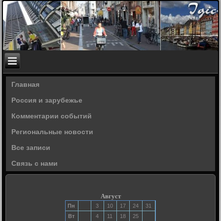
Главная
Россия и зарубежье
Комментарии событий
Региональные новости
Все записи
Связь с нами
Август
Пн
3
10
17
24
31
Вт
4
11
18
25