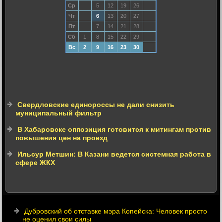
Ср
5
12
19
26
Чт
6
13
20
27
Пт
7
14
21
28
Сб
1
8
15
22
29
Вс
2
9
16
23
30
Свердловские единороссы не дали снизить
муниципальный фильтр
В Хабаровске оппозиция готовится к митингам против
повышения цен на проезд
Ильсур Метшин: В Казани ведется системная работа в
сфере ЖКХ
Дубровский об отставке мэра Копейска: Человек просто
не оценил свои силы