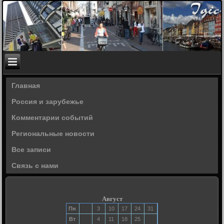
Главная
Россия и зарубежье
Комментарии событий
Региональные новости
Все записи
Связь с нами
Август
Пн
3
10
17
24
31
Вт
4
11
18
25