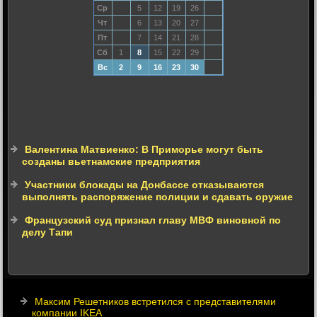
Ср
5
12
19
26
Чт
6
13
20
27
Пт
7
14
21
28
Сб
1
8
15
22
29
Вс
2
9
16
23
30
Валентина Матвиенко: В Приморье могут быть
созданы вьетнамские предприятия
Участники блокады на Донбассе отказываются
выполнять распоряжение полиции и сдавать оружие
Французский суд признал главу МВФ виновной по
делу Тапи
Максим Решетников встретился с представителями
компании IKEA