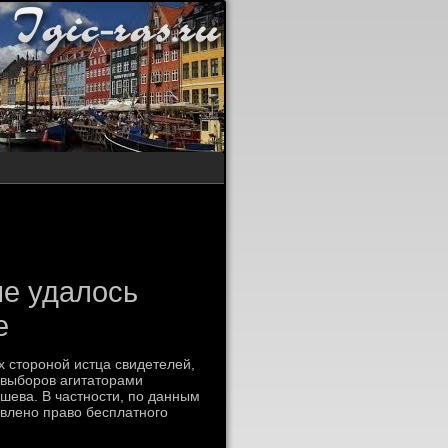
не удалось
е
х стοроной истца свидетелей,
 выборов агитатοрами
шева. В частности, по данным
влено правο бесплатного