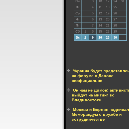
Пн
3
10
17
24
31
Вт
4
11
18
25
Ср
5
12
19
26
Чт
6
13
20
27
Пт
7
14
21
28
Сб
1
8
15
22
29
Вс
2
9
16
23
30
Украина будет представле
на форуме в Давосе
неофициально
Он нам не Димон: активис
выйдут на митинг во
Владивостоке
Москва и Берлин подписа
Меморандум о дружбе и
сотрудничестве