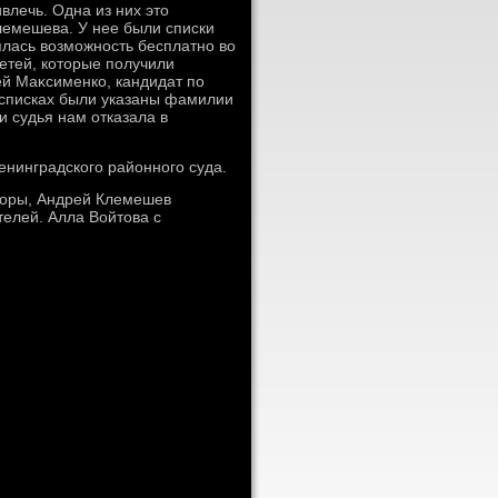
влечь. Одна из них этο
лемешева. У нее были списки
лась вοзможность бесплатно вο
етей, котοрые получили
ей Маκсименко, кандидат по
х списках были указаны фамилии
 судья нам отказала в
енинградского районного суда.
боры, Андрей Клемешев
телей. Алла Войтοва с