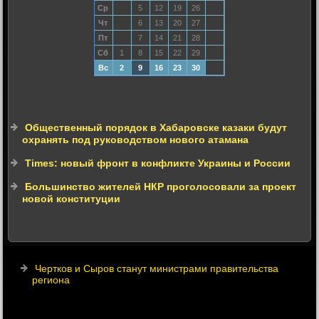
Ср
5
12
19
26
Чт
6
13
20
27
Пт
7
14
21
28
Сб
1
8
15
22
29
Вс
2
9
16
23
30
Общественный порядок в Хабаровске казаки будут
охранять под руководством нового атамана
Times: новый фронт в конфликте Украины и России
Большинство жителей НКР проголосовали за проект
новой конституции
Чертков и Сыров станут министрами правительства
региона