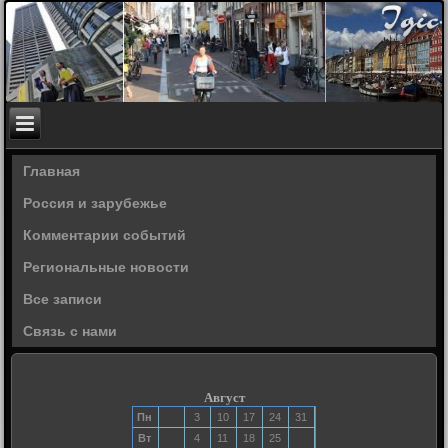
Главная
Россия и зарубежье
Комментарии событий
Региональные новости
Все записи
Связь с нами
Август
Пн
3
10
17
24
31
Вт
4
11
18
25