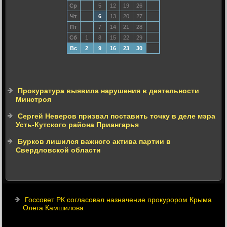
Ср
5
12
19
26
Чт
6
13
20
27
Пт
7
14
21
28
Сб
1
8
15
22
29
Вс
2
9
16
23
30
Прокуратура выявила нарушения в деятельности
Минстроя
Сергей Неверов призвал поставить точку в деле мэра
Усть-Кутского района Приангарья
Бурков лишился важного актива партии в
Свердловской области
Госсовет РК согласовал назначение прокурором Крыма
Олега Камшилова