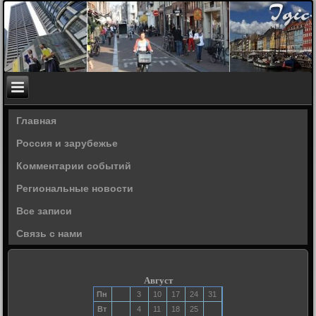
Главная
Россия и зарубежье
Комментарии событий
Региональные новости
Все записи
Связь с нами
Август
Пн
3
10
17
24
31
Вт
4
11
18
25