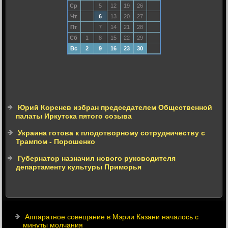
Ср
5
12
19
26
Чт
6
13
20
27
Пт
7
14
21
28
Сб
1
8
15
22
29
Вс
2
9
16
23
30
Юрий Коренев избран председателем Общественной
палаты Иркутска пятого созыва
Украина готова к плодотворному сотрудничеству с
Трампом - Порошенко
Губернатор назначил нового руководителя
департаменту культуры Приморья
Аппаратное совещание в Мэрии Казани началось с
минуты молчания