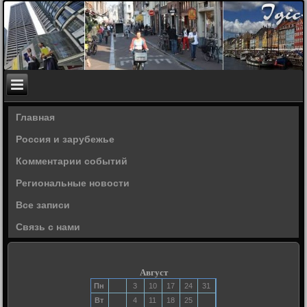
Главная
Россия и зарубежье
Комментарии событий
Региональные новости
Все записи
Связь с нами
Август
Пн
3
10
17
24
31
Вт
4
11
18
25