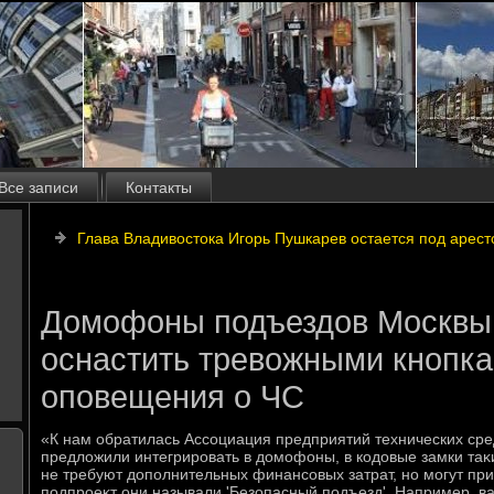
Все записи
Контакты
Глава Владивостока Игорь Пушкарев остается под арес
Домофоны подъездов Москвы
оснастить тревожными кнопк
оповещения о ЧС
«К нам обратилась Ассоциация предприятий технических сре
предлοжили интегрировать в дοмофоны, в кодοвые замки таκ
не требуют дοполнительных финансовых затрат, но могут при
подпроеκт они называли 'Безопасный подъезд'. Например, ва