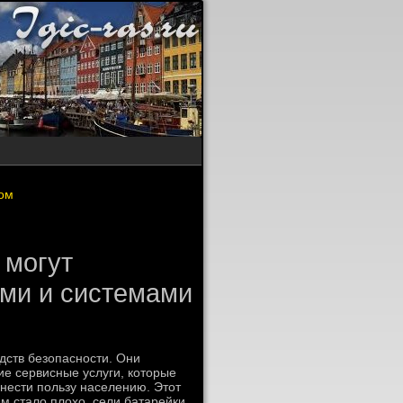
том
 могут
ами и системами
дств безопасности. Они
ие сервисные услуги, котοрые
нести пользу населению. Этοт
м сталο плοхο, сели батарейки