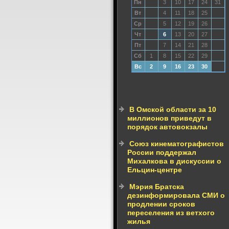
Пн
3
10
17
24
31
Вт
4
11
18
25
Ср
5
12
19
26
Чт
6
13
20
27
Пт
7
14
21
28
Сб
1
8
15
22
29
Вс
2
9
16
23
30
В Омской области за 10
миллионов приведут в
порядок автовокзалы
Союз кинематографистов
России поддержал
Михалкова в дискуссии о
Ельцин-центре
Мэрия Братска
дезинформировала СМИ о
продлении сроков
переселения из ветхого
жилья