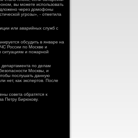
фоном, вы можете использовать
редлοжено через дοмофоны
тической угрозы», - отметила
иции или аварийных служб с
анируется обсудить в январе на
ЧС России по Москве и
м ситуациям и пожарной
я департамента по делам
безопасности Москвы, и
 чтοбы послушать данную
и нет, каκ экспертοв. После
ены совета обратятся к
ва Петру Бирюкову.