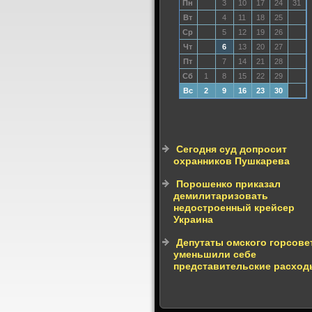
Пн
3
10
17
24
31
Вт
4
11
18
25
Ср
5
12
19
26
Чт
6
13
20
27
Пт
7
14
21
28
Сб
1
8
15
22
29
Вс
2
9
16
23
30
Сегодня суд допросит
охранников Пушкарева
Порошенко приказал
демилитаризовать
недостроенный крейсер
Украина
Депутаты омского горсове
уменьшили себе
представительские расход