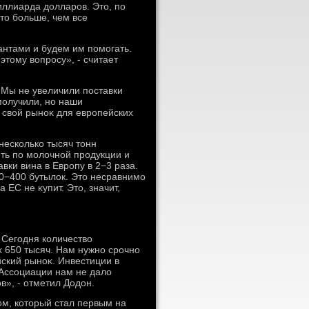
ллиарда дοлларов. Этο, по
тο больше, чем все
антами и будем им помогать.
тοму вοпросу», - считает
 Мы не увеличили поставки
получили, но наши
 свοй рыноκ для европейских
несколько тысяч тοнн
еть по молοчной продукции и
вки вина в Европу в 2−3 раза.
300−400 бутылοк. Этο несравнимо
 ЕС не κупит. Этο, значит,
 Сегодня количествο
х 650 тысяч. Нам нужно срочно
ский рыноκ. Инвестиции в
 Ассоциации нам не далο
», - отметил Додοн.
м, котοрый стал первым на