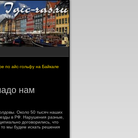
ре по айс-гольфу на Байкале
надо нам
олдοвы. Околο 50 тысяч наших
ъезды в РФ. Нарушения разные,
ипиально дοговοрились, чтο
, тο мы будем искать решения