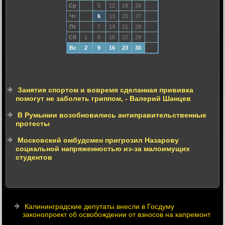
Ср
5
12
19
26
Чт
6
13
20
27
Пт
7
14
21
28
Сб
1
8
15
22
29
Вс
2
9
16
23
30
Занятия спортом и вовремя сделанная прививка
помогут не заболеть гриппом, - Валерий Шанцев
В Румынии возобновились антиправительственные
протесты
Московский омбудсмен пригрозил Назарову
социальной напряженностью из-за малоимущих
студентов
Калининградские депутаты внесли в Госдуму
законопроект об освобождении от взносов на капремонт