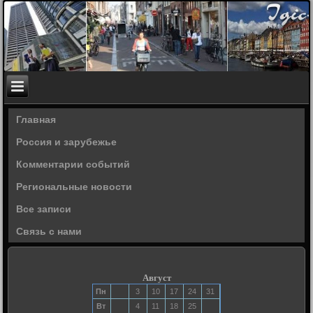
Главная
Россия и зарубежье
Комментарии событий
Региональные новости
Все записи
Связь с нами
Август
Пн
3
10
17
24
31
Вт
4
11
18
25