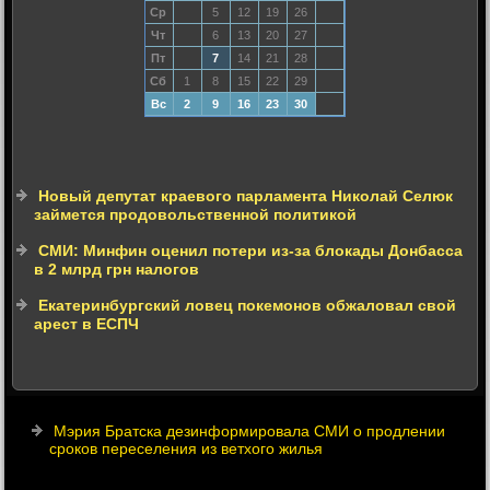
Ср
5
12
19
26
Чт
6
13
20
27
Пт
7
14
21
28
Сб
1
8
15
22
29
Вс
2
9
16
23
30
Новый депутат краевого парламента Николай Селюк
займется продовольственной политикой
СМИ: Минфин оценил потери из-за блокады Донбасса
в 2 млрд грн налогов
Екатеринбургский ловец покемонов обжаловал свой
арест в ЕСПЧ
Мэрия Братска дезинформировала СМИ о продлении
сроков переселения из ветхого жилья