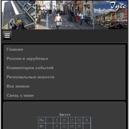
Главная
Россия и зарубежье
Комментарии событий
Региональные новости
Все записи
Связь с нами
Август
Пн
3
10
17
24
31
Вт
4
11
18
25