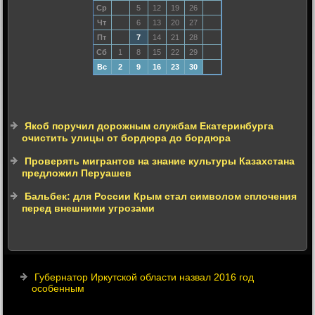
Ср
5
12
19
26
Чт
6
13
20
27
Пт
7
14
21
28
Сб
1
8
15
22
29
Вс
2
9
16
23
30
Якоб поручил дорожным службам Екатеринбурга
очистить улицы от бордюра до бордюра
Проверять мигрантов на знание культуры Казахстана
предложил Перуашев
Бальбек: для России Крым стал символом сплочения
перед внешними угрозами
Губернатор Иркутской области назвал 2016 год
особенным