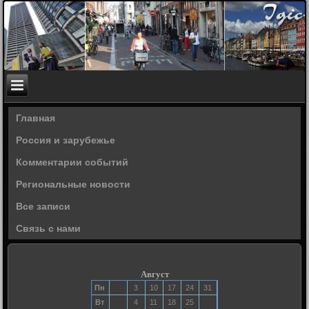
Главная
Россия и зарубежье
Комментарии событий
Региональные новости
Все записи
Связь с нами
Август
Пн
3
10
17
24
31
Вт
4
11
18
25