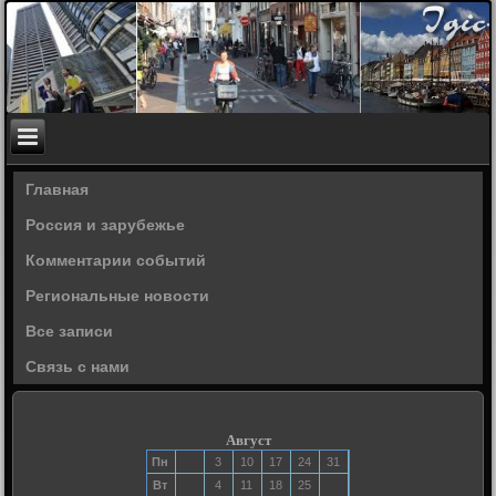
Главная
Россия и зарубежье
Комментарии событий
Региональные новости
Все записи
Связь с нами
Август
Пн
3
10
17
24
31
Вт
4
11
18
25