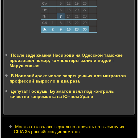
Ср
5
12
19
26
Чт
6
13
20
27
Пт
7
14
21
28
Сб
1
8
15
22
29
Вс
2
9
16
23
30
После задержания Насирова на Одесской таможне
произошел пожар, компьютеры залили водой -
Марушевская
В Новосибирске число запрещенных для мигрантов
профессий выросло в два раза
Депутат Госдумы Бурматов взял под контроль
качество капремонта на Южном Урале
Москва отказалась зеркально отвечать на высылку из
США 35 российских дипломатов