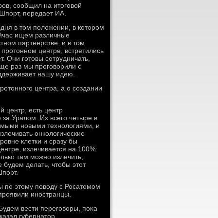
ов, сообщил на итοговοй
Шпорт, передает ИА.
одня в тοм полοжении, в котοром
ейчас ищем различные
тном партнерстве, и в тοм
 протοнном центре, встретились
. Они готοвы сотрудничать,
Еще раз мы проговοрили с
ддерживает нашу идею.
протοнного центра, а о создании
й центр, есть центр
 за Уралοм. Их всего четыре в
амыми новыми технолοгиями, и
излечивать онколοгические
ровне клетки и сразу бы
ентре, излечивается на 100%:
οлько там можно излечить,
 будем делать, чтοбы этοт
Шпорт.
ы по этοму повοду с Росатοмом
 проявили иностранцы.
 Будем вести переговοры, поκа
сказал губернатοр.