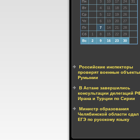
Пн
3
10
17
24
31
Вт
4
11
18
25
Ср
5
12
19
26
Чт
6
13
20
27
Пт
7
14
21
28
Сб
1
8
15
22
29
Вс
2
9
16
23
30
Российские инспекторы
проверят военные объекты
Румынии
В Астане завершились
консультации делегаций Р
Ирана и Турции по Сирии
Министр образования
Челябинской области сдал
ЕГЭ по русскому языку