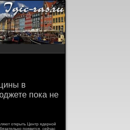
й
цины в
юджете пока не
ляют открыть Центр ядерной
бязательно появится, сейчас