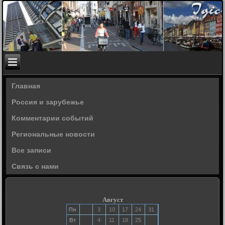
Главная
Россия и зарубежье
Комментарии событий
Региональные новости
Все записи
Связь с нами
Август
Пн
3
10
17
24
31
Вт
4
11
18
25