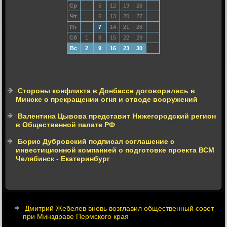
Ср
5
12
19
26
Чт
6
13
20
27
Пт
7
14
21
28
Сб
1
8
15
22
29
Вс
2
9
16
23
30
Стороны конфликта в Донбассе договорились в
Минске о прекращении огня и отводе вооружений
Валентина Цывова представит Нижегородский регион
в Общественной палате РФ
Борис Дубровский подписал соглашение с
инвестиционной компанией о подготовке проекта ВСМ
Челябинск - Екатеринбург
Дмитрий Жебелев вновь возглавил общественный совет
при Минздраве Пермского края