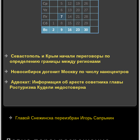
Ср
5
12
19
26
Чт
6
13
20
27
Пт
7
14
21
28
Сб
1
8
15
22
29
Вс
2
9
16
23
30
Севастополь и Крым начали переговоры по
определению границы между регионами
Новосибирск догонит Москву по числу наноцентров
Адвокат: Информация об аресте советника главы
Ростуризма Кудели недостоверна
Главой Снежинска переизбран Игорь Сапрыкин