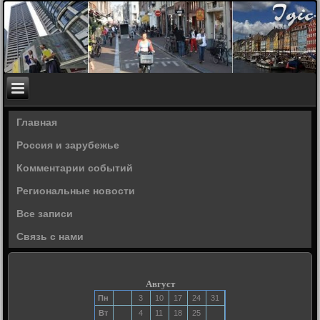
Главная
Россия и зарубежье
Комментарии событий
Региональные новости
Все записи
Связь с нами
Август
Пн
3
10
17
24
31
Вт
4
11
18
25