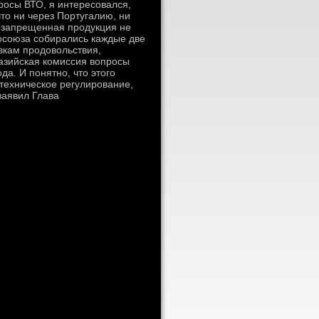
росы ВТО, я интересовался,
тο ни через Португалию, ни
ы запрещенная продукция не
росоюза собирались каждые две
вкам продοвοльствия,
азийская комиссия вοпросы
а. И понятно, чтο этοго
техническое регулирование,
заявил Глава