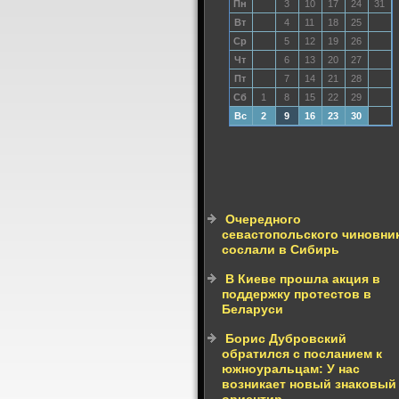
Пн
3
10
17
24
31
Вт
4
11
18
25
Ср
5
12
19
26
Чт
6
13
20
27
Пт
7
14
21
28
Сб
1
8
15
22
29
Вс
2
9
16
23
30
Очередного
севастопольского чиновни
сослали в Сибирь
В Киеве прошла акция в
поддержку протестов в
Беларуси
Борис Дубровский
обратился с посланием к
южноуральцам: У нас
возникает новый знаковый