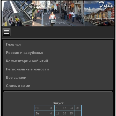
Главная
Россия и зарубежье
Комментарии событий
Региональные новости
Все записи
Связь с нами
Август
Пн
3
10
17
24
31
Вт
4
11
18
25