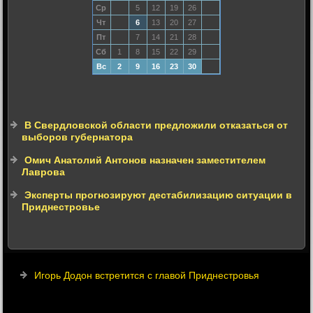
Ср
5
12
19
26
Чт
6
13
20
27
Пт
7
14
21
28
Сб
1
8
15
22
29
Вс
2
9
16
23
30
В Свердловской области предложили отказаться от
выборов губернатора
Омич Анатолий Антонов назначен заместителем
Лаврова
Эксперты прогнозируют дестабилизацию ситуации в
Приднестровье
Игорь Додон встретится с главой Приднестровья