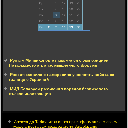
Ср
5
12
19
26
Чт
6
13
20
27
Пт
7
14
21
28
Сб
1
8
15
22
29
Вс
2
9
16
23
30
Рустам Минниханов ознакомился с экспозицией
Поволжского агропромышленного форума
Россия заявила о намерениях укреплять войска на
границе с Украиной
МИД Беларуси разъяснил порядок безвизового
въезда иностранцев
Александр Табачников опроверг информацию о своем
уходе с поста зампредседателя Заксобрания