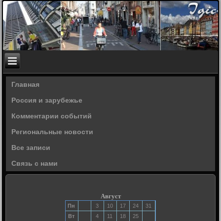
Главная
Россия и зарубежье
Комментарии событий
Региональные новости
Все записи
Связь с нами
Август
Пн
3
10
17
24
31
Вт
4
11
18
25