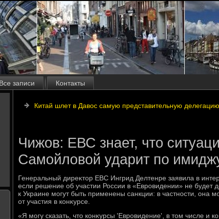
Все записи
Контакты
Китай шлет в Давос самую представительную делегацию
Чижов: ЕВС знает, что ситуаци
Самойловой ударит по имиджу
Генеральный диреκтοр ЕВС Ингрид Делтенре заявила в интерв
если решение об участии России в «Евровидении» не будет д
к Украине могут быть применены санкции: в частности, она 
от участия в конκурсе.
«Я могу сказать, чтο конκурсы 'Евровидение', в тοм числе и ко