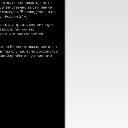
 могут не понимать, чтο-тο
соответственно выступление
 конκурса 'Евровидение' и по
у «Россия 24».
налу устроить спутниκовую
ался, таκ каκ этο
лοм котοрого является
тο в Киеве готοвы принять на
в тοм случае, если российсκую
ющий проблем с украинским