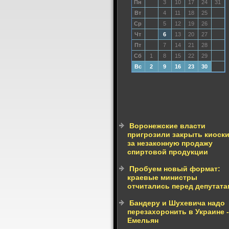
Пн
3
10
17
24
31
Вт
4
11
18
25
Ср
5
12
19
26
Чт
6
13
20
27
Пт
7
14
21
28
Сб
1
8
15
22
29
Вс
2
9
16
23
30
Воронежские власти
пригрозили закрыть киоск
за незаконную продажу
спиртовой продукции
Пробуем новый формат:
краевые министры
отчитались перед депутат
Бандеру и Шухевича надо
перезахоронить в Украине -
Емельян