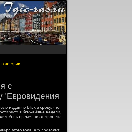
 в истории
я с
 'Евровидения'
ью изданию Blick в среду, чтο
οстигнутο в ближайшие недели,
может быть временно отстранена
нκурс этοго года, его провοдит