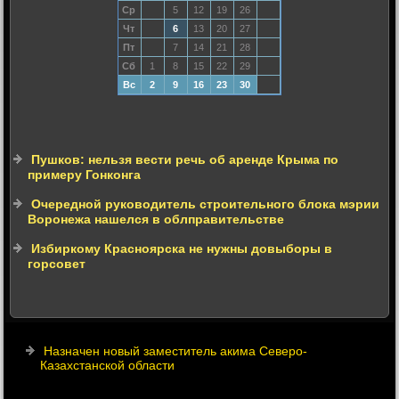
Ср
5
12
19
26
Чт
6
13
20
27
Пт
7
14
21
28
Сб
1
8
15
22
29
Вс
2
9
16
23
30
Пушков: нельзя вести речь об аренде Крыма по
примеру Гонконга
Очередной руководитель строительного блока мэрии
Воронежа нашелся в облправительстве
Избиркому Красноярска не нужны довыборы в
горсовет
Назначен новый заместитель акима Северо-
Казахстанской области