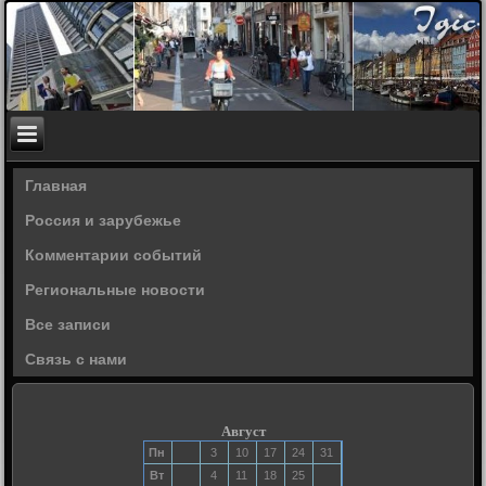
Главная
Россия и зарубежье
Комментарии событий
Региональные новости
Все записи
Связь с нами
Август
Пн
3
10
17
24
31
Вт
4
11
18
25