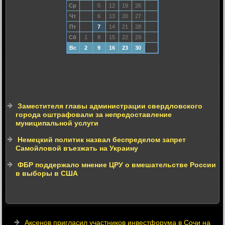
Ср
5
12
19
26
Чт
6
13
20
27
Пт
7
14
21
28
Сб
1
8
15
22
29
Вс
2
9
16
23
30
Заместителя главы администрации свердловского
города оштрафовали за непредоставление
муниципальной услуги
Немецкий политик назвал беспределом запрет
Самойловой въезжать на Украину
ФБР поддержало мнение ЦРУ о вмешательстве России
в выборы в США
Аксенов пригласил участников инвестфорума в Сочи на