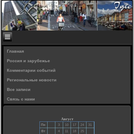
Главная
Россия и зарубежье
Комментарии событий
Региональные новости
Все записи
Связь с нами
Август
Пн
3
10
17
24
31
Вт
4
11
18
25