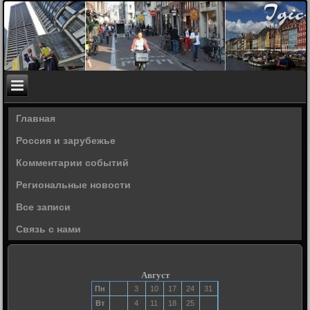
Главная
Россия и зарубежье
Комментарии событий
Региональные новости
Все записи
Связь с нами
Август
Пн
3
10
17
24
31
Вт
4
11
18
25