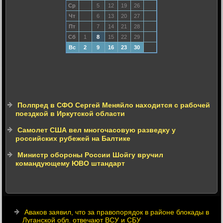
Ср
5
12
19
26
Чт
6
13
20
27
Пт
7
14
21
28
Сб
1
8
15
22
29
Вс
2
9
16
23
30
Полпред в СФО Сергей Меняйло находится с рабочей
поездкой в Иркутской области
Самолет США вел многочасовую разведку у
российских рубежей на Балтике
Министр обороны России Шойгу вручил
командующему ЮВО штандарт
Аваков заявил, что за правопорядок в районе блокады в
Луганской обл. отвечают ВСУ и СБУ