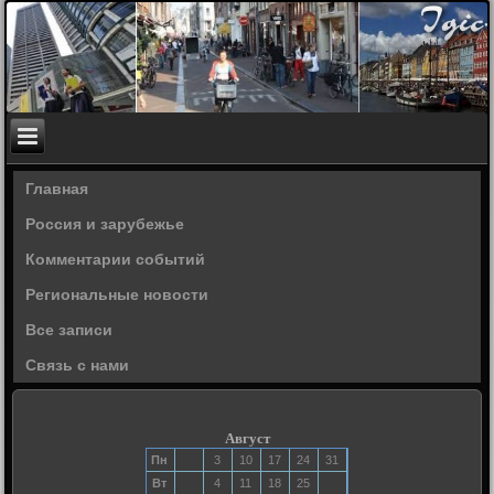
Главная
Россия и зарубежье
Комментарии событий
Региональные новости
Все записи
Связь с нами
Август
Пн
3
10
17
24
31
Вт
4
11
18
25