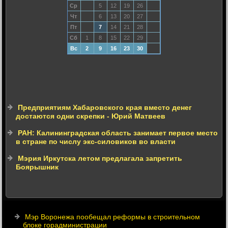
Ср
5
12
19
26
Чт
6
13
20
27
Пт
7
14
21
28
Сб
1
8
15
22
29
Вс
2
9
16
23
30
Предприятиям Хабаровского края вместо денег
достаются одни скрепки - Юрий Матвеев
РАН: Калининградская область занимает первое место
в стране по числу экс-силовиков во власти
Мэрия Иркутска летом предлагала запретить
Боярышник
Мэр Воронежа пообещал реформы в строительном
блоке горадминистрации