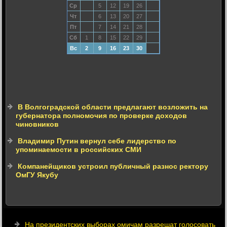
Ср
5
12
19
26
Чт
6
13
20
27
Пт
7
14
21
28
Сб
1
8
15
22
29
Вс
2
9
16
23
30
В Волгоградской области предлагают возложить на
губернатора полномочия по проверке доходов
чиновников
Владимир Путин вернул себе лидерство по
упоминаемости в российских СМИ
Компанейщиков устроил публичный разнос ректору
ОмГУ Якубу
На президентских выборах омичам разрешат голосовать