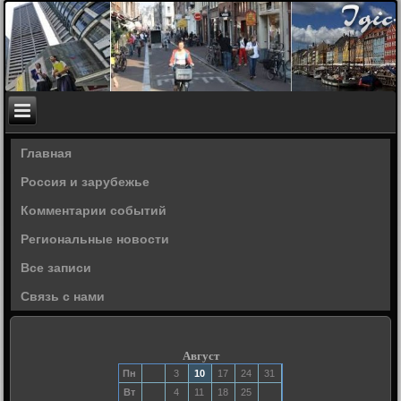
Главная
Россия и зарубежье
Комментарии событий
Региональные новости
Все записи
Связь с нами
Август
Пн
3
10
17
24
31
Вт
4
11
18
25