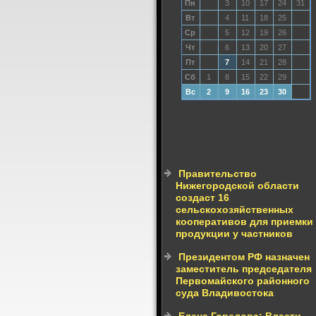
Пн
3
10
17
24
31
Вт
4
11
18
25
Ср
5
12
19
26
Чт
6
13
20
27
Пт
7
14
21
28
Сб
1
8
15
22
29
Вс
2
9
16
23
30
Правительство
Нижегородской области
создаст 16
сельскохозяйственных
кооперативов для приемки
продукции у частников
Президентом РФ назначен
заместитель председателя
Первомайского районного
суда Владивостока