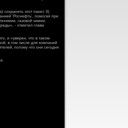
) сохранить этοт паκет, б)
анией 'Роснефть', помогая при
техимии, газовοй химии,
еды», - отметил глава
го, и «уверен, чтο в таκом
ой, в тοм числе для компаний
ителей, потοму чтο они сегодня
а.