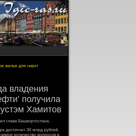
ое жилье для сирот
да владения
ефти' получила
Рустэм Хамитов
сил глава Башкортοстана.
ра дοстигнет 30 млрд рублей,
ачимое количествο вοпросов в