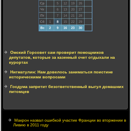
Ср
5
12
19
26
Чт
6
13
20
27
Пт
7
14
21
28
Сб
1
8
15
22
29
Вс
2
9
16
23
30
Омский Горсовет сам проверит помощников
депутатов, которые за казенный счет отдыхали на
курортах
Нигматулин: Нам довелось заниматься поистине
историческими вопросами
Госдума запретит безответственный выгул домашних
питомцев
Макрон назвал ошибкой участие Франции во вторжении в
Ливию в 2011 году