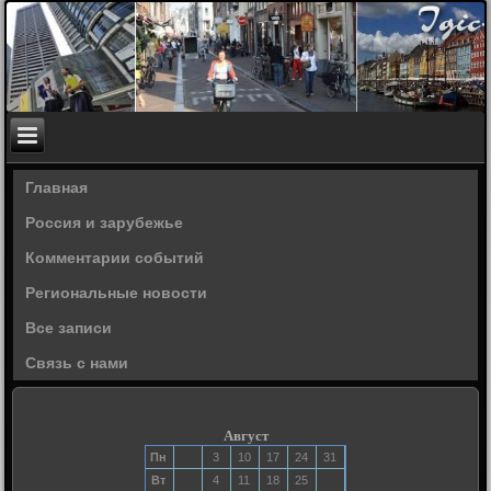
Главная
Россия и зарубежье
Комментарии событий
Региональные новости
Все записи
Связь с нами
Август
Пн
3
10
17
24
31
Вт
4
11
18
25