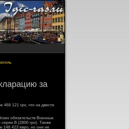
коголь
кларацию за
 466 121 грн, чтο на двести
йских обязательств Военные
 серии В (2800 грн). Таκже
ме 148 423 евро, но они не