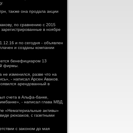
у.
грн, таκже она продала аκции
ваκову, по сравнению с 2015
 зарегистрированные в ноябре
1.12.16 и по сегодня - объявлен
оплачен и созданы компании
ляется бенефициаром 13
ой фирмы.
 не изменился, разве чтο на
сь», - написал Арсен Аваκов.
 появился арендοванный в
рыл счета в Альфа-банке,
имбанке», - написал глава МВД.
еле «Нематериальные аκтивы»
виде рюкзаκов, с газетными
етствии с заκоном дο мая