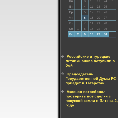
Пн
3
10
17
24
31
Вт
4
11
18
25
Ср
5
12
19
26
Чт
6
13
20
27
Пт
7
14
21
28
Сб
1
8
15
22
29
Вс
2
9
16
23
30
Российские и турецкие
летчики снова вступили в
бой
Председатель
Государственной Думы РФ
приедет в Татарстан
Аксенов потребовал
проверить все сделки с
покупкой земли в Ялте за 2,
года