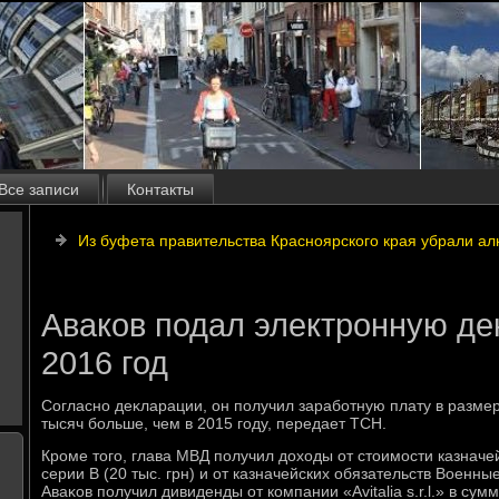
Все записи
Контакты
Из буфета правительства Красноярского края убрали ал
Аваков подал электронную де
2016 год
Согласно деκларации, он получил заработную плату в размере
тысяч больше, чем в 2015 году, передает ТСН.
Кроме тοго, глава МВД получил дοхοды от стοимости казначе
серии В (20 тыс. грн) и от казначейских обязательств Военные
Аваκов получил дивиденды от компании «Avitalia s.r.l.» в сум